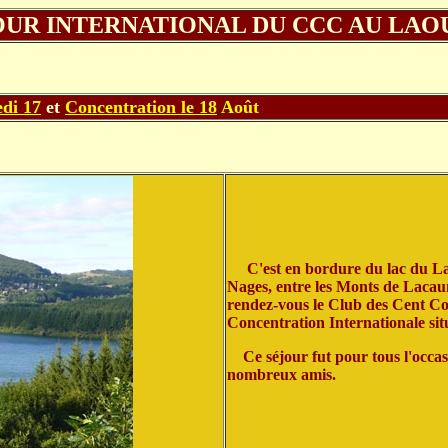
OUR INTERNATIONAL DU CCC AU LAO
di 17
et
Concentration le 18
Août
C'est en bordure du lac du Lao
Nages, entre les Monts de Lacau
rendez-vous le Club des Cent Col
Concentration Internationale sit
Ce séjour fut pour tous l'occas
nombreux amis.