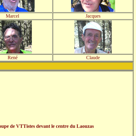
Marcel
Jacques
René
Claude
upe de VTTistes devant le centre du Laouzas