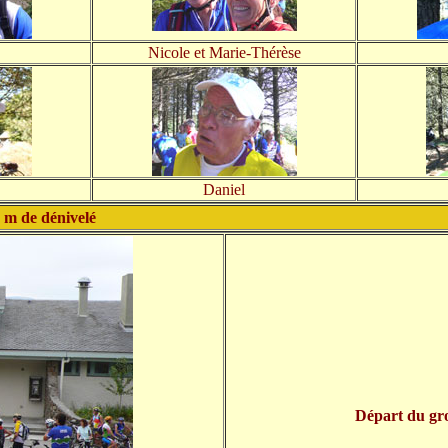
Nicole et Marie-Thérèse
Daniel
0 m de dénivelé
Départ du gro