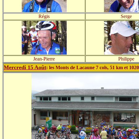
Régis
Serge
Jean-Pierre
Philippe
Mercredi 15 Août
: les Monts de Lacaune 7 cols, 51 km et 102