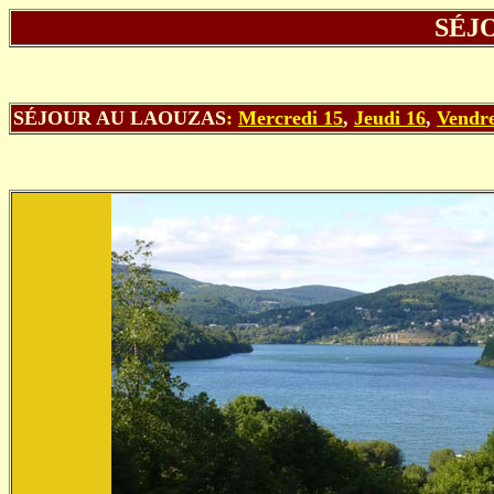
SÉJ
SÉJOUR
AU LAOUZAS
:
Mercredi 15
,
Jeudi 16
,
Vendre