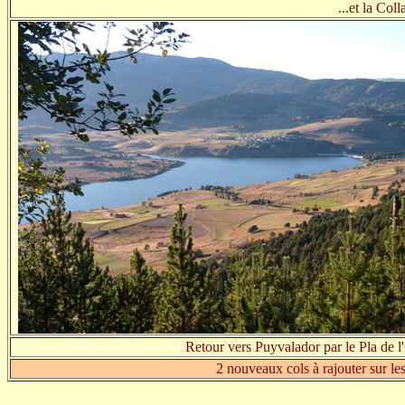
...et la Co
Retour vers Puyvalador par le Pla de l'O
2 nouveaux cols à rajouter sur les