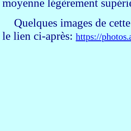
moyenne légèrement supéri
Q
uelques images de cett
le lien ci-après:
https://phot