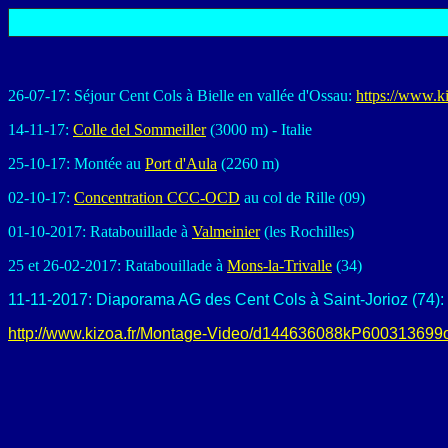
26-07-17: Séjour Cent Cols à Bielle en vallée d'Ossau:
https://www.
14-11-17:
Colle del Sommeiller
(3000 m) - Italie
25-10-17: Montée au
Port d'Aula
(2260 m)
02-10-17:
Concentration CCC-OCD
au col de Rille (09)
01-10-2017: Ratabouillade à
Valmeinier
(les Rochilles)
25 et 26-02-2017: Ratabouillade à
Mons-la-Trivalle
(34)
11-11-2017: Diaporama AG des Cent Cols à Saint-Jorioz (74): L
http://www.kizoa.fr/Montage-Video/d144636088kP600313699o2