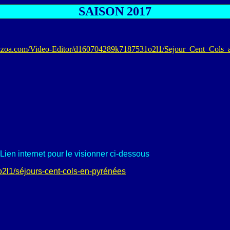
SAISON 20
1
7
kizoa.com/Video-Editor/d160704289k7187531o2l1/Sejour_Cent_Cols_a
ien internet pour le visionner ci-dessous
l1/séjours-cent-cols-en-pyrénées