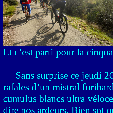
Et c’est parti pour la cinqu
Sans surprise ce jeudi 26 m
rafales d’un mistral furiba
cumulus blancs ultra véloces
dire nos ardeurs. Bien sot q