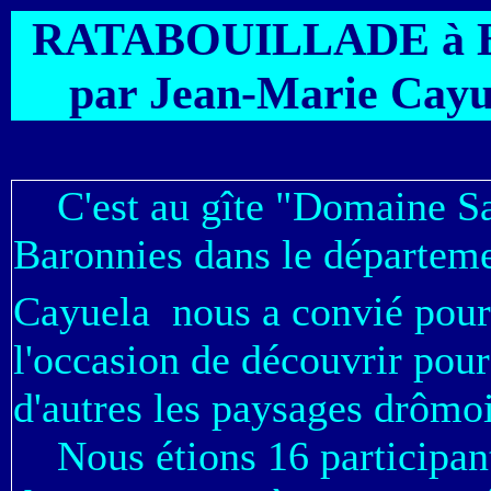
RATABOUILLADE à Bui
par Jean-Marie Cayu
C'est au gîte "Domaine Sain
Baronnies dans le départem
Cayuela nous a convié pour
l'occasion de découvrir pour
d'autres les paysages drômo
Nous étions 16 participant