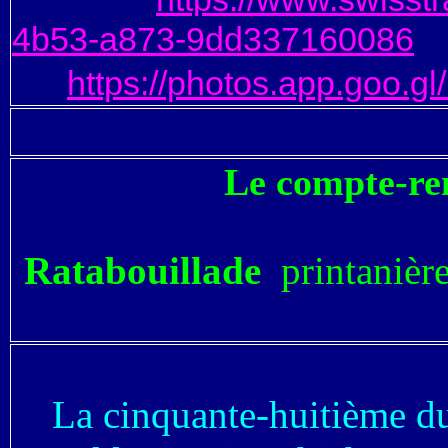
4b53-a873-9dd337160086
https://photos.app.goo
Le compte-ren
Ratabouillade
printanièr
La cinquante-huitième du n