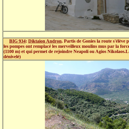
BIG 934
:
Diktaion Andron
.
Partis de Gonies la route s'élève
les pompes ont remplacé les merveilleux moulins mus par la force 
(1100 m) et qui permet de rejoindre Neapoli ou Agios Nikolaos.Le 
dénivelé)