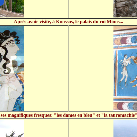
Après avoir visité, à Knossos, le palais du roi Minos...
 ses magnifiques fresques: "les dames en bleu" et "la tauromachie"