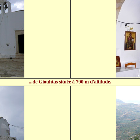
...de Giouhtas située à 790 m d'altitude.