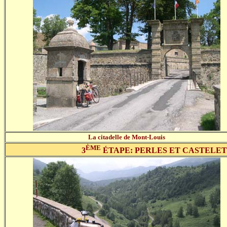
La citadelle de Mont-Louis
ÈME
3
ÉTAPE: PERLES ET CASTELET 