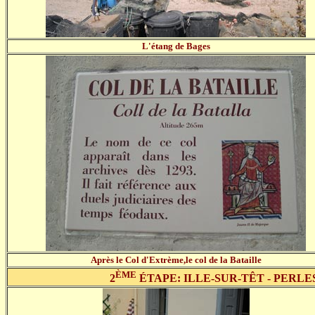
L'étang de Bages
Après le Col d'Extrème,le col de la Bataille
ÈME
2
ÉTAPE: ILLE-SUR-TÊT - PERLE