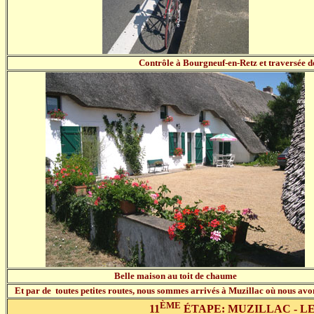
Contrôle à Bourgneuf-en-Retz et traversée de
Belle maison au toit de chaume
Et par de toutes petites routes, nous sommes arrivés à Muzillac où nous avo
ÈME
11
ÉTAPE: MUZILLAC - LE