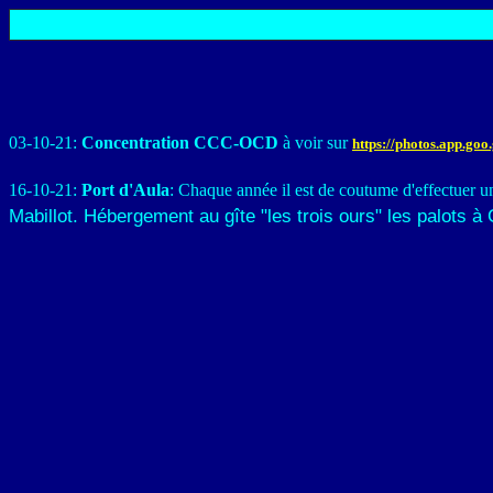
03-10-21:
Concentration CCC-OCD
à voir sur
https://photos.app.go
16-10-21:
Port d'Aula
:
Chaque année il est de coutume d'effectuer un
Mabillot. Hébergement au gîte "les trois ours" les palots à