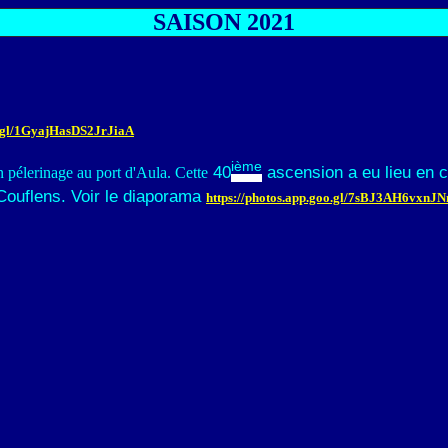
SAISON 20
21
o.gl/1GyajHasDS2JrJiaA
ième
40
ascension
a eu lieu en 
 pélerinage au port d'Aula. Cette
 Couflens. Voir le diaporama
https://photos.app.goo.gl/7sBJ3AH6vxnJ