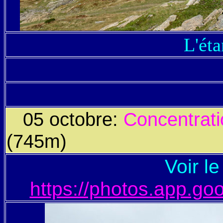
L'ét
05 octobre:
Concentra
(745m)
Voir l
https://photos.app.