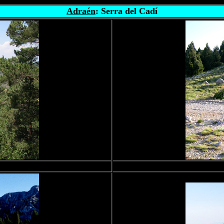
Adraén
: Serra del Cadí