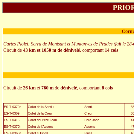
PRIOR
Cornu
Cartes
Piolet: Serra de Montsant et Muntanyes de Prades (fait le 28
Circuit de
43 km et 1050 m de dénivelé
, comportant
14 cols
Circuit de
26 km
et
760 m
de
dénivelé
, comportant
8 cols
ES-T-0370e
Collet de la Sentiu
Sentiu
3
ES-T-0309
Collet de la Creu
Creu
3
ES-T-0415
Collet del Pere Joan
Pere Joan
4
ES-T-0370h
Collet de l'Assens
Assens
4
ES-T-0360a
Collet el Pinell
Pinell
4