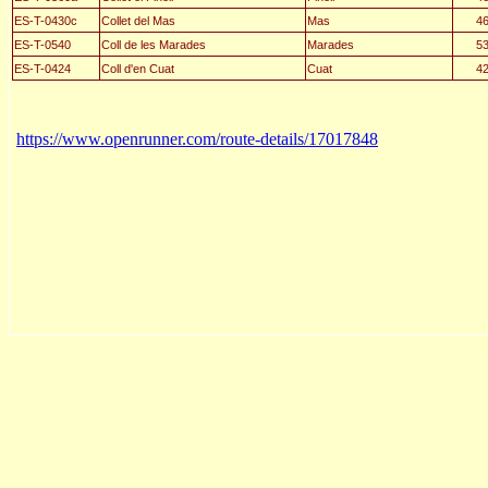
ES-T-0430c
Collet del Mas
Mas
4
ES-T-0540
Coll de les Marades
Marades
5
ES-T-0424
Coll d'en Cuat
Cuat
4
https://www.openrunner.com/route-details/17017848