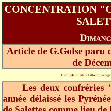
CONCENTRATION "C
SALET
Dimanc
Article de G.Golse paru 
de Décem
Crédit photo: Alain Gillodes, George
Les deux confréries "Ce
année délaissé les Pyréné
de Salettes comme lieu de