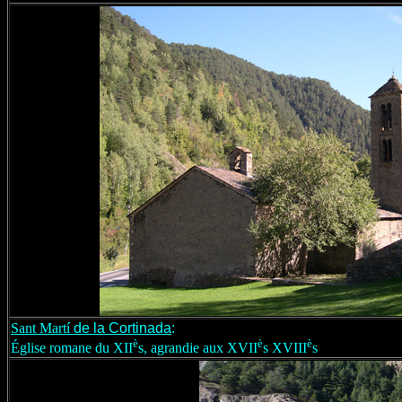
Sant Mart
í
de la Cortinada
:
è
è
è
Église romane
du
XII
s, agrandie aux XVII
s XVIII
s