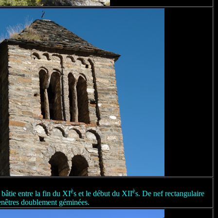
è
è
bâtie entre la fin du
XI
s et le début du XII
s. De nef rectangulaire
fenêtres doublement géminées.