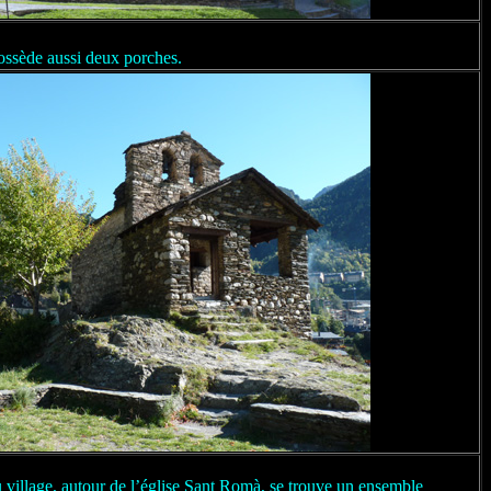
possède aussi deux porches.
du village, autour de l’église Sant Romà, se trouve un ensemble