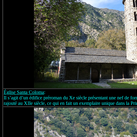
Église Santa
Coloma
:
Il s’agit d’un édifice préroman du Xe siècle présentant une nef de for
rajouté au XIIe siècle, ce qui en fait un exemplaire unique dans la Pri