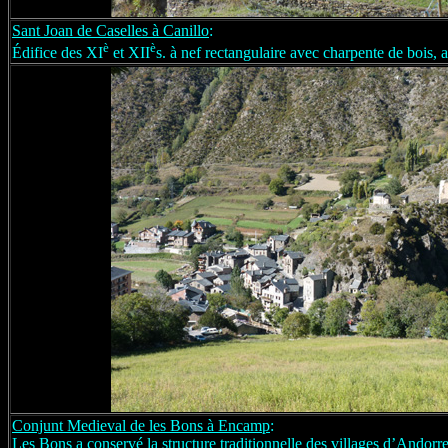
Sant Joan de Caselles à Canillo
:
è
è
Édifice des XI
et XII
s. à nef rectangulaire avec charpente de bois, 
Conjunt Medieval de les Bons à Encamp
:
Les Bons a conservé la structure traditionnelle des villages d’Andorre,