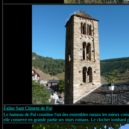
Église Sant
Climent
de Pal
:
Le hameau de Pal constitue l'un des ensembles ruraux les mieux conserv
elle conserve en grande partie ses murs romans. Le clocher lombard p