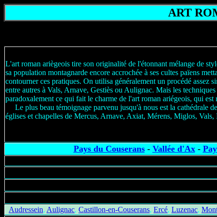
ART RO
L'art roman ariègeois tire son originalité de l'étonnant mélange de sty
sa population montagnarde encore accrochée à ses cultes païens mettant 
contourner ces pratiques. On utilisa généralement un procédé assez si
entre autres à Vals, Arnave, Gestiès ou Aulignac. Mais les techniques 
paradoxalement ce qui fait le charme de l'art roman ariégeois, qui est 
Le plus beau témoignage parvenu jusqu'à nous est la cathédrale de St
églises et chapelles de Mercus, Arnave, Axiat, Mérens, Miglos, Vals
source: site
Pays du Couserans
-
Vallée d'Ax
-
Pay
Audressein
,
Aulignac
,
Castillon-en-Couserans
,
Ercé
,
Luzenac
,
Mont