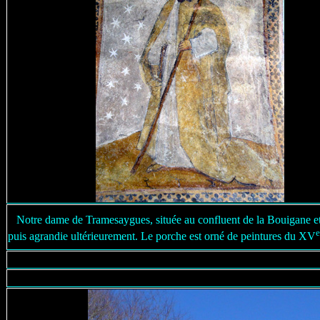
Notre dame de Tramesaygues, située au confluent de la Bouigane et d
puis agrandie ultérieurement. Le porche est orné de peintures du XV