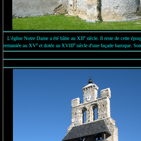
e
L'église Notre Dame a été bâtie au XII
siècle. Il reste de cette épo
e
e
remaniée au XV
et dotée au
XVIII
siècle d'une façade baroque. Son