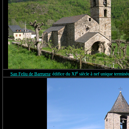
è
San Feliu de Barruera
: édifice du XI
siècle à nef unique terminée