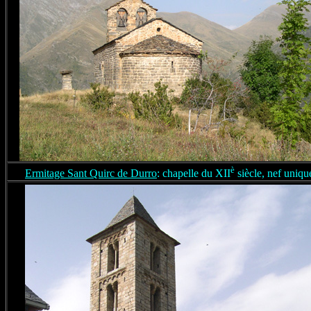
è
Ermitage Sant Quirc de Durro
: chapelle du XII
siècle, nef uniqu