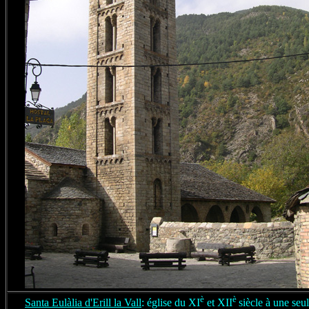
è
è
Santa Eulàlia d'Erill la Vall
: église du XI
et XII
siècle à une seu